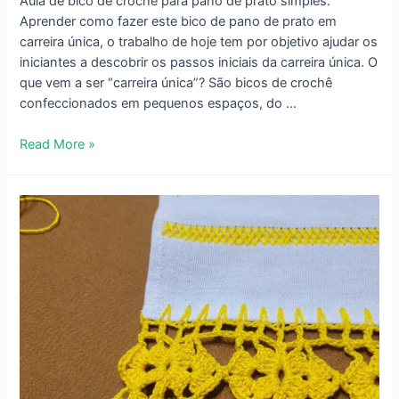
Aula de bico de crochê para pano de prato simples.
Aprender como fazer este bico de pano de prato em
carreira única, o trabalho de hoje tem por objetivo ajudar os
iniciantes a descobrir os passos iniciais da carreira única. O
que vem a ser “carreira única”? São bicos de crochê
confeccionados em pequenos espaços, do …
Bico
Read More »
de
Crochê
para
Pano
de
Prato
Simples
para
Iniciantes
–
649