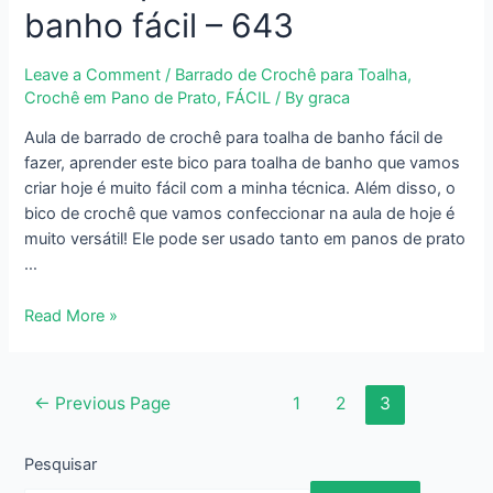
banho fácil – 643
Leave a Comment
/
Barrado de Crochê para Toalha
,
Crochê em Pano de Prato
,
FÁCIL
/ By
graca
Aula de barrado de crochê para toalha de banho fácil de
fazer, aprender este bico para toalha de banho que vamos
criar hoje é muito fácil com a minha técnica. Além disso, o
bico de crochê que vamos confeccionar na aula de hoje é
muito versátil! Ele pode ser usado tanto em panos de prato
…
Como
Read More »
fazer
barrado
de
Paginação
←
Previous Page
1
2
3
crochê
dos
para
conteúdos
Pesquisar
toalha
de