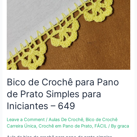
Bico de Crochê para Pano
de Prato Simples para
Iniciantes – 649
Leave a Comment
/
Aulas De Crochê
,
Bico de Crochê
Carreira Única
,
Crochê em Pano de Prato
,
FÁCIL
/ By
graca