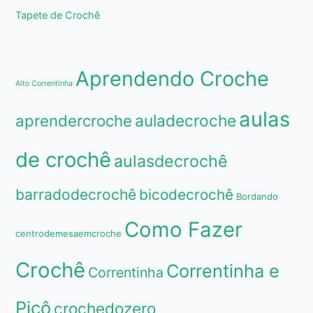
Tapete de Crochê
Aprendendo Croche
Alto Correntinha
aulas
aprendercroche
auladecroche
de crochê
aulasdecrochê
barradodecrochê
bicodecrochê
Bordando
Como Fazer
centrodemesaemcroche
Crochê
Correntinha e
Correntinha
Picô
crochedozero