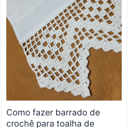
Passo
com
Barbante
–
43
cm
–
644
Como fazer barrado de
crochê para toalha de