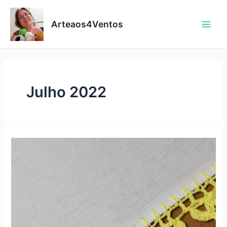
Skip
to
Arteaos4Ventos
content
Main
Men
Julho 2022