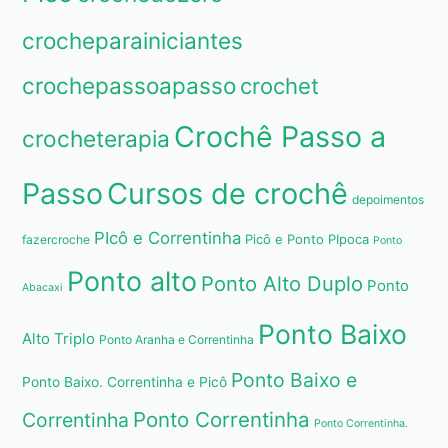
crocheparainiciantes
crochepassoapasso
crochet
Crochê Passo a
crocheterapia
Passo
Cursos de crochê
depoimentos
PIcô e Correntinha
Picô e Ponto PIpoca
fazercroche
Ponto
Ponto alto
Ponto Alto Duplo
Ponto
Abacaxi
Ponto Baixo
Alto Triplo
Ponto Aranha e Correntinha
Ponto Baixo e
Ponto Baixo. Correntinha e Picô
Ponto Correntinha
Correntinha
Ponto Correntinha.