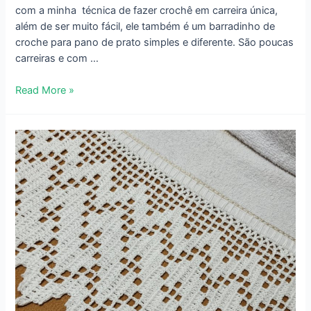
com a minha técnica de fazer crochê em carreira única,
além de ser muito fácil, ele também é um barradinho de
croche para pano de prato simples e diferente. São poucas
carreiras e com …
Bico
Read More »
de
Pano
de
Prato
Diferente
Carreira
Única
–
648