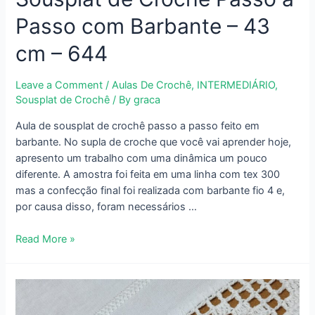
Passo com Barbante – 43
cm – 644
Leave a Comment
/
Aulas De Crochê
,
INTERMEDIÁRIO
,
Sousplat de Crochê
/ By
graca
Aula de sousplat de crochê passo a passo feito em
barbante. No supla de croche que você vai aprender hoje,
apresento um trabalho com uma dinâmica um pouco
diferente. A amostra foi feita em uma linha com tex 300
mas a confecção final foi realizada com barbante fio 4 e,
por causa disso, foram necessários …
Sousplat
Read More »
de
Crochê
Passo
a