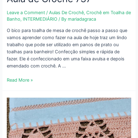
Leave a Comment
/
Aulas De Crochê
,
Crochê em Toalha de
Banho
,
INTERMEDIÁRIO
/ By
mariadagraca
O bico para toalha de mesa de crochê passo a passo que
vamos aprender como fazer na aula de hoje traz um lindo
trabalho que pode ser utilizado em panos de prato ou
toalhas para banheiro! Confecção simples e rápida de
fazer. Ele é confeccionado em uma faixa avulsa e depois
emendado com crochê. A …
Bico
Read More »
para
Toalha
de
Mesa
de
Crochê
Passo
a