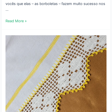
vocês que elas – as borboletas – fazem muito sucesso nos
…
Bico
Read More »
de
Crochê
com
Borboletas
em
Crochê
–
Fácil
–
734