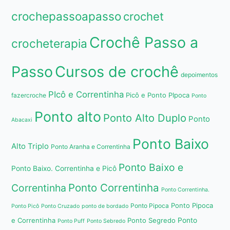
crochepassoapasso
crochet
Crochê Passo a
crocheterapia
Passo
Cursos de crochê
depoimentos
PIcô e Correntinha
Picô e Ponto PIpoca
fazercroche
Ponto
Ponto alto
Ponto Alto Duplo
Ponto
Abacaxi
Ponto Baixo
Alto Triplo
Ponto Aranha e Correntinha
Ponto Baixo e
Ponto Baixo. Correntinha e Picô
Ponto Correntinha
Correntinha
Ponto Correntinha.
Ponto Pipoca
Ponto Pipoca
Ponto Picô
Ponto Cruzado
ponto de bordado
e Correntinha
Ponto Segredo
Ponto
Ponto Puff
Ponto Sebredo