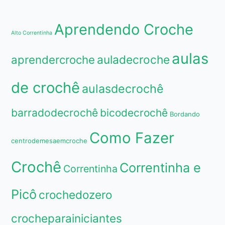
Aprendendo Croche
Alto Correntinha
aulas
aprendercroche
auladecroche
de crochê
aulasdecrochê
barradodecrochê
bicodecrochê
Bordando
Como Fazer
centrodemesaemcroche
Crochê
Correntinha e
Correntinha
Picô
crochedozero
crocheparainiciantes