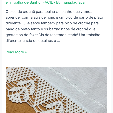
em Toalha de Banho
,
FÁCIL
/ By
mariadagraca
O bico de crochê para toalha de banho que vamos
aprender com a aula de hoje, é um bico de pano de prato
diferente. Que serve também para bico de crochê para
pano de prato tanto e os barradinhos de crochê que
gostamos de fazer.Dia de fazermos renda! Um trabalho
diferente, cheio de detalhes e …
Novo!
Read More »
Bico
de
Crochê
para
Toalha
de
Banho
–
Rendado
–