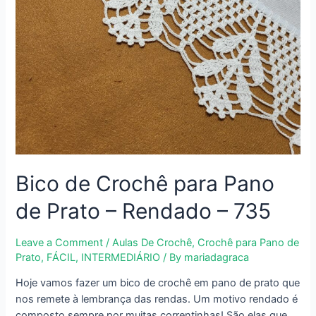
736
Bico de Crochê para Pano
de Prato – Rendado – 735
Leave a Comment
/
Aulas De Crochê
,
Crochê para Pano de
Prato
,
FÁCIL
,
INTERMEDIÁRIO
/ By
mariadagraca
Hoje vamos fazer um bico de crochê em pano de prato que
nos remete à lembrança das rendas. Um motivo rendado é
composto sempre por muitas correntinhas! São elas que