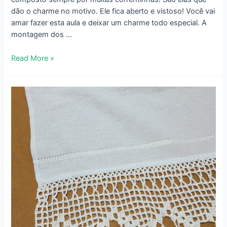
dão o charme no motivo. Ele fica aberto e vistoso! Você vai
amar fazer esta aula e deixar um charme todo especial. A
montagem dos …
Bico
Read More »
de
Crochê
para
Pano
de
Prato
–
Rendado
–
735