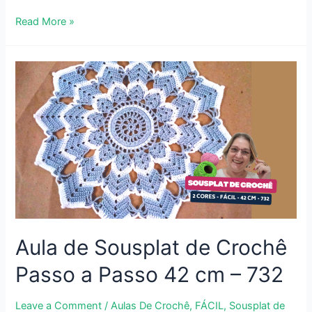
Barrado
Read More »
de
Crochê
para
Pano
de
Prato
Simples
em
2
Cores
–
723
Aula de Sousplat de Crochê
Passo a Passo 42 cm – 732
Leave a Comment
/
Aulas De Crochê
,
FÁCIL
,
Sousplat de