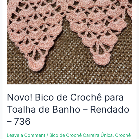
Passo
–
Aula
de
Crochê
737
Novo! Bico de Crochê para
Toalha de Banho – Rendado
– 736
Leave a Comment
/
Bico de Crochê Carreira Única
,
Crochê