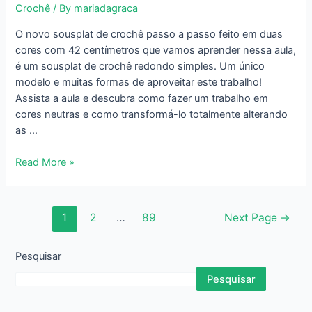
Crochê
/ By
mariadagraca
O novo sousplat de crochê passo a passo feito em duas
cores com 42 centímetros que vamos aprender nessa aula,
é um sousplat de crochê redondo simples. Um único
modelo e muitas formas de aproveitar este trabalho!
Assista a aula e descubra como fazer um trabalho em
cores neutras e como transformá-lo totalmente alterando
as …
Aula
Read More »
de
Sousplat
de
Paginação
1
2
…
89
Next Page
→
Crochê
dos
Passo
conteúdos
Pesquisar
a
Passo
Pesquisar
42
cm