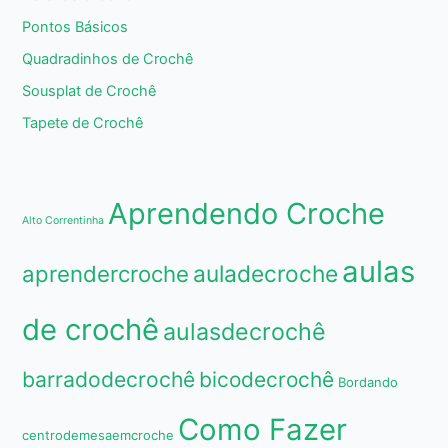
Pontos Básicos
Quadradinhos de Crochê
Sousplat de Crochê
Tapete de Crochê
Aprendendo Croche
Alto Correntinha
aulas
aprendercroche
auladecroche
de crochê
aulasdecrochê
barradodecrochê
bicodecrochê
Bordando
Como Fazer
centrodemesaemcroche