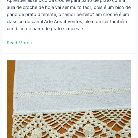
Aprender esse bico de crochê para pano de prato com a
aula de crochê de hoje vai ser muito fácil, pois é um bico de
pano de prato diferente, o “amor perfeito” em crochê é um
clássico do canal Arte Aos 4 Ventos, além de ser também
um bico de pano de prato simples e …
Bico
Read More »
de
Crochê
para
Pano
de
Prato
Amor
Perfeito
–
726