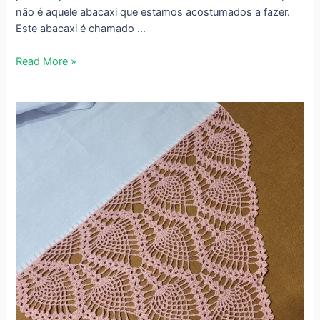
não é aquele abacaxi que estamos acostumados a fazer.
Este abacaxi é chamado …
Bico
Read More »
de
Crochê
para
Pano
de
Prato
Simples
–
Fácil
–
725