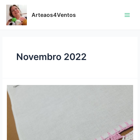
Skip
to
Arteaos4Ventos
content
Main
Men
Novembro 2022