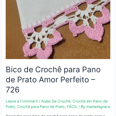
Bico de Crochê para Pano
de Prato Amor Perfeito –
726
Leave a Comment
/
Aulas De Crochê
,
Crochê em Pano de
Prato
,
Crochê para Pano de Prato
,
FÁCIL
/ By
mariadagraca