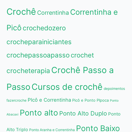
Crochê
Correntinha e
Correntinha
Picô
crochedozero
crocheparainiciantes
crochepassoapasso
crochet
Crochê Passo a
crocheterapia
Passo
Cursos de crochê
depoimentos
PIcô e Correntinha
Picô e Ponto PIpoca
fazercroche
Ponto
Ponto alto
Ponto Alto Duplo
Ponto
Abacaxi
Ponto Baixo
Alto Triplo
Ponto Aranha e Correntinha