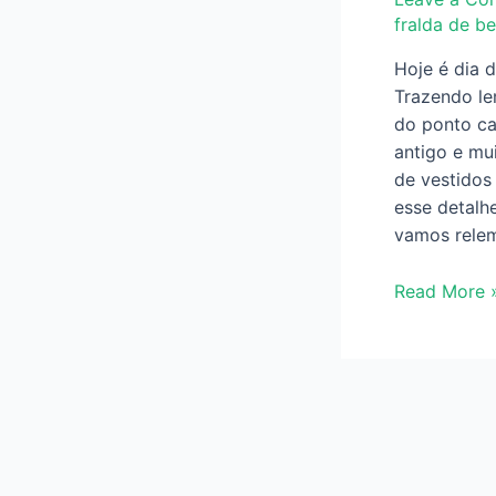
fralda de b
Hoje é dia 
Trazendo le
do ponto ca
antigo e mu
de vestidos
esse detalh
vamos rele
Aula
Read More 
de
Bordado
com
a
Dona
Aurora
–