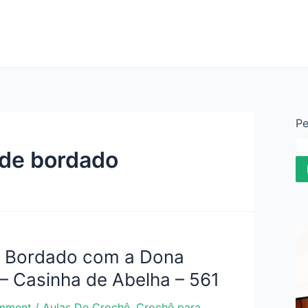
Pe
 de bordado
e Bordado com a Dona
– Casinha de Abelha – 561
mment
/
Aulas De Crochê
,
Crochê para