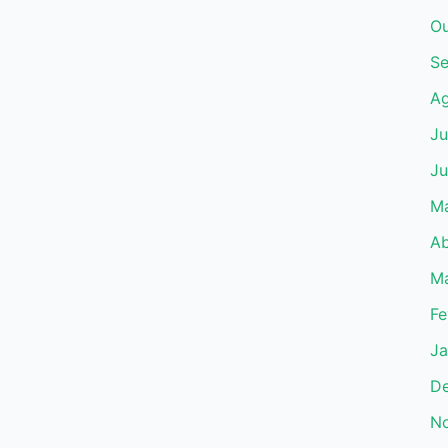
Ou
Se
Ag
Ju
Ju
Ma
Ab
M
Fe
Ja
D
N