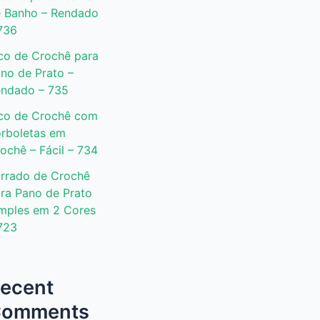
 Banho – Rendado
736
co de Crochê para
no de Prato –
ndado – 735
co de Crochê com
rboletas em
ochê – Fácil – 734
rrado de Crochê
ra Pano de Prato
mples em 2 Cores
723
ecent
omments