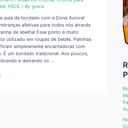
ebê
,
FÁCIL
/ By
graca
de aula de bordado com a Dona Aurora!
mbranças afetivas para todos nós através
sinha de abelha! Esse ponto é muito
ito utilizado em roupas de bebês. Palinhas
 ficam simplesmente encantadoras com
e. É um bordado tradicional. Aos poucos,
mbrando e deixando no …
R
P
»
Bi
Me
Pa
Au
No
Cr