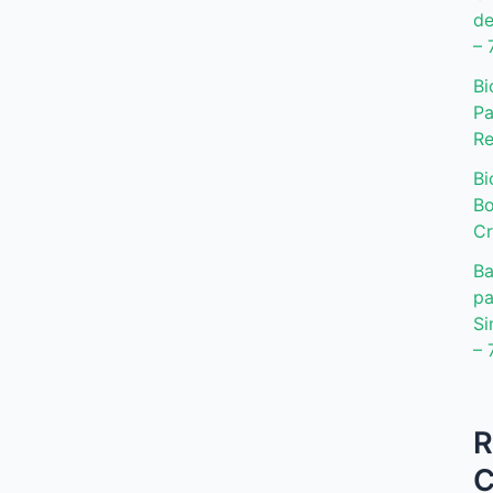
de
– 
Bi
Pa
Re
Bi
Bo
Cr
Ba
pa
Si
– 
R
C