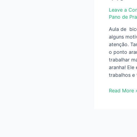
Leave a Co
Pano de Pra
Aula de bic
alguns mot
atenção. Ta
o ponto ara
trabalhar m
aranha! Ele
trabalhos e
Bico
Read More 
de
Crochê
em
Pano
de
Prato