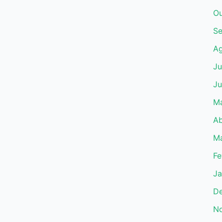
Ou
Se
Ag
Ju
Ju
Ma
Ab
M
Fe
Ja
D
N