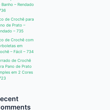
 Banho – Rendado
736
co de Crochê para
no de Prato –
ndado – 735
co de Crochê com
rboletas em
ochê – Fácil – 734
rrado de Crochê
ra Pano de Prato
mples em 2 Cores
723
ecent
omments