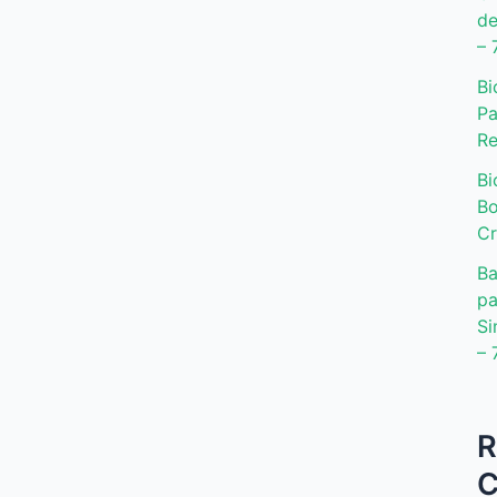
de
– 
Bi
Pa
Re
Bi
Bo
Cr
Ba
pa
Si
– 
R
C