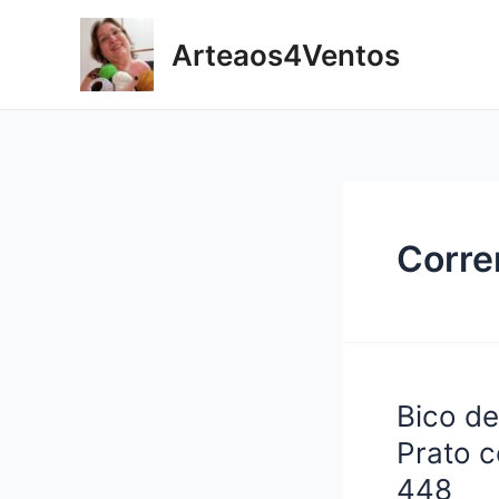
Skip
to
Arteaos4Ventos
content
Corre
Bico d
Prato c
448