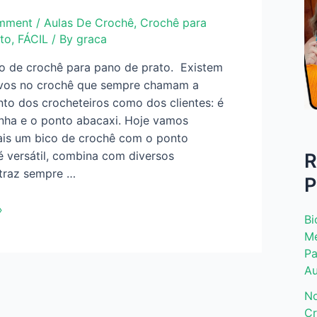
mment
/
Aulas De Crochê
,
Crochê para
to
,
FÁCIL
/ By
graca
o de crochê para pano de prato. Existem
ivos no crochê que sempre chamam a
nto dos crocheteiros como dos clientes: é
nha e o ponto abacaxi. Hoje vamos
ais um bico de crochê com o ponto
 é versátil, combina com diversos
R
 traz sempre …
P
»
Bi
Me
Pa
Au
No
Cr