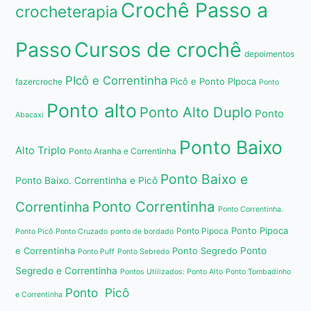
Crochê Passo a
crocheterapia
Passo
Cursos de crochê
depoimentos
PIcô e Correntinha
Picô e Ponto PIpoca
fazercroche
Ponto
Ponto alto
Ponto Alto Duplo
Ponto
Abacaxi
Ponto Baixo
Alto Triplo
Ponto Aranha e Correntinha
Ponto Baixo e
Ponto Baixo. Correntinha e Picô
Ponto Correntinha
Correntinha
Ponto Correntinha.
Ponto Pipoca
Ponto Pipoca
Ponto Picô
Ponto Cruzado
ponto de bordado
e Correntinha
Ponto Segredo
Ponto
Ponto Puff
Ponto Sebredo
Segredo e Correntinha
Pontos Utilizados: Ponto Alto
Ponto Tombadinho
Ponto Picô
e Correntinha