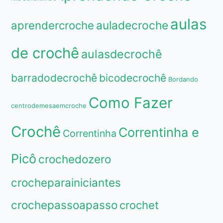
aulas
aprendercroche
auladecroche
de crochê
aulasdecrochê
barradodecrochê
bicodecrochê
Bordando
Como Fazer
centrodemesaemcroche
Crochê
Correntinha e
Correntinha
Picô
crochedozero
crocheparainiciantes
crochepassoapasso
crochet