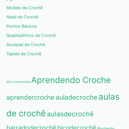
Modelo de Crochê
Natal de Crochê
Pontos Básicos
Quadradinhos de Crochê
Sousplat de Crochê
Tapete de Crochê
Aprendendo Croche
Alto Correntinha
aulas
aprendercroche
auladecroche
de crochê
aulasdecrochê
barradodecrochê
bicodecrochê
Bordando