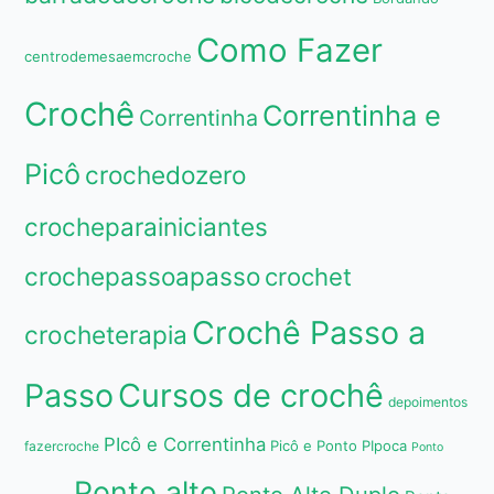
Como Fazer
centrodemesaemcroche
Crochê
Correntinha e
Correntinha
Picô
crochedozero
crocheparainiciantes
crochepassoapasso
crochet
Crochê Passo a
crocheterapia
Passo
Cursos de crochê
depoimentos
PIcô e Correntinha
Picô e Ponto PIpoca
fazercroche
Ponto
Ponto alto