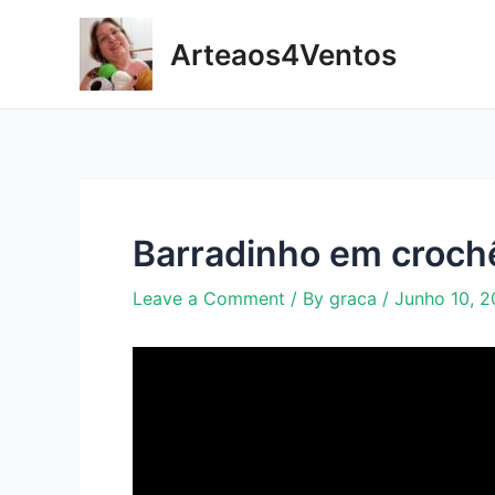
Skip
to
Arteaos4Ventos
content
Barradinho em crochê 
Leave a Comment
/ By
graca
/
Junho 10, 2