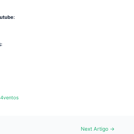
outube
:
:
s4ventos
Next Artigo
→