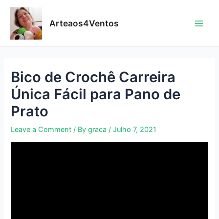
Skip
to
Arteaos4Ventos
content
Main
Men
Bico de Crochê Carreira
Única Fácil para Pano de
Prato
Leave a Comment
/ By
graca
/
Julho 7, 2021