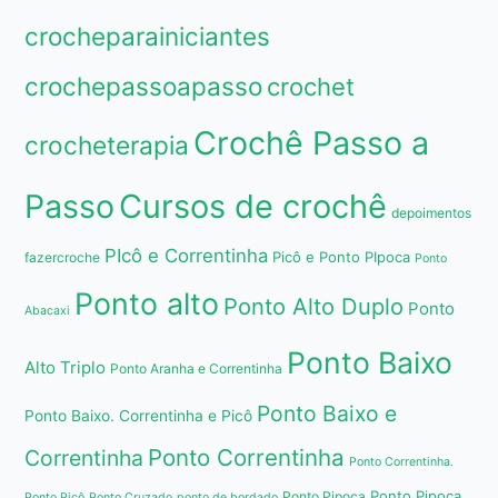
crocheparainiciantes
crochepassoapasso
crochet
Crochê Passo a
crocheterapia
Passo
Cursos de crochê
depoimentos
PIcô e Correntinha
Picô e Ponto PIpoca
fazercroche
Ponto
Ponto alto
Ponto Alto Duplo
Ponto
Abacaxi
Ponto Baixo
Alto Triplo
Ponto Aranha e Correntinha
Ponto Baixo e
Ponto Baixo. Correntinha e Picô
Ponto Correntinha
Correntinha
Ponto Correntinha.
Ponto Pipoca
Ponto Pipoca
Ponto Picô
Ponto Cruzado
ponto de bordado