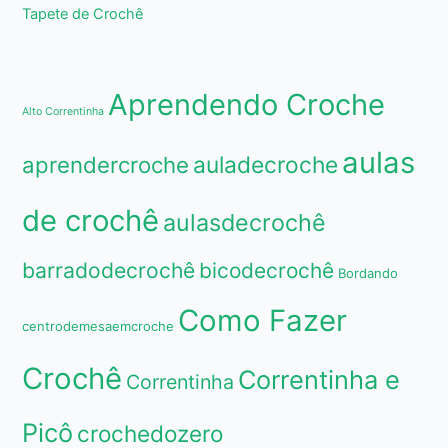
Tapete de Crochê
Aprendendo Croche
Alto Correntinha
aulas
aprendercroche
auladecroche
de crochê
aulasdecrochê
barradodecrochê
bicodecrochê
Bordando
Como Fazer
centrodemesaemcroche
Crochê
Correntinha e
Correntinha
Picô
crochedozero