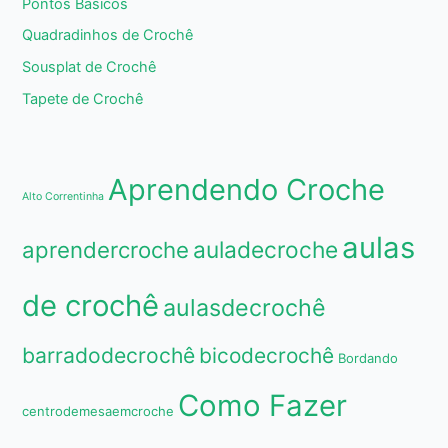
Pontos Básicos
Quadradinhos de Crochê
Sousplat de Crochê
Tapete de Crochê
Aprendendo Croche
Alto Correntinha
aulas
aprendercroche
auladecroche
de crochê
aulasdecrochê
barradodecrochê
bicodecrochê
Bordando
Como Fazer
centrodemesaemcroche