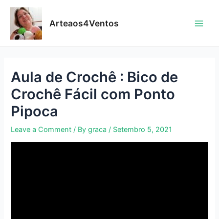
Skip
to
Arteaos4Ventos
content
Main
Men
Aula de Crochê : Bico de
Crochê Fácil com Ponto
Pipoca
Leave a Comment
/ By
graca
/
Setembro 5, 2021