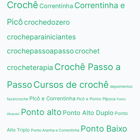
Crochê
Correntinha e
Correntinha
Picô
crochedozero
crocheparainiciantes
crochepassoapasso
crochet
Crochê Passo a
crocheterapia
Passo
Cursos de crochê
depoimentos
PIcô e Correntinha
Picô e Ponto PIpoca
fazercroche
Ponto
Ponto alto
Ponto Alto Duplo
Ponto
Abacaxi
Ponto Baixo
Alto Triplo
Ponto Aranha e Correntinha