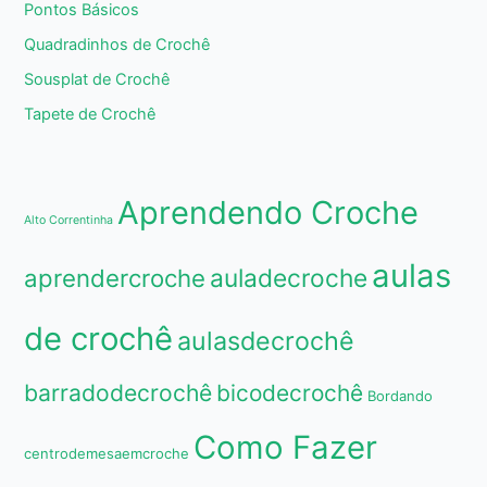
Pontos Básicos
Quadradinhos de Crochê
Sousplat de Crochê
Tapete de Crochê
Aprendendo Croche
Alto Correntinha
aulas
aprendercroche
auladecroche
de crochê
aulasdecrochê
barradodecrochê
bicodecrochê
Bordando
Como Fazer
centrodemesaemcroche