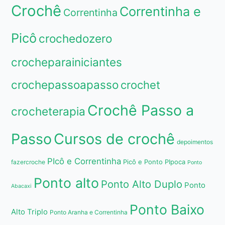
Crochê
Correntinha e
Correntinha
Picô
crochedozero
crocheparainiciantes
crochepassoapasso
crochet
Crochê Passo a
crocheterapia
Passo
Cursos de crochê
depoimentos
PIcô e Correntinha
Picô e Ponto PIpoca
fazercroche
Ponto
Ponto alto
Ponto Alto Duplo
Ponto
Abacaxi
Ponto Baixo
Alto Triplo
Ponto Aranha e Correntinha