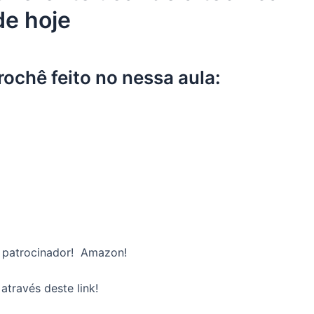
de hoje
rochê feito no nessa aula:
o patrocinador! Amazon!
través deste link!