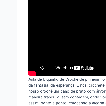
Aula de Biquinho de Crochê de pinheirinho 
da fantasia, da esperança! E nós, crochete
nosso crochê um pano de prato com árvore
maneira tranquila, sem contagem, onde você
assim, ponto a ponto, colocando a alegria