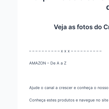
Veja as fotos do C
– – – – – – – – – – x x x – – – – – – – – – –
AMAZON – De A a Z
Ajude o canal a crescer e conheça o noss
Conheça estes produtos e navegue no site a