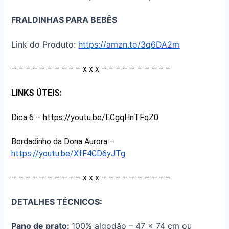
FRALDINHAS PARA BEBÊS
Link do Produto:
https://amzn.to/3q6DA2m
– – – – – – – – – – x x x – – – – – – – – – –
LINKS ÚTEIS:
Dica 6 – https://youtu.be/ECgqHnTFqZ0
Bordadinho da Dona Aurora –
https://youtu.be/XfF4CD6yJTg
– – – – – – – – – – x x x – – – – – – – – – –
DETALHES TÉCNICOS:
Pano de prato:
100% algodão – 47 x 74 cm ou