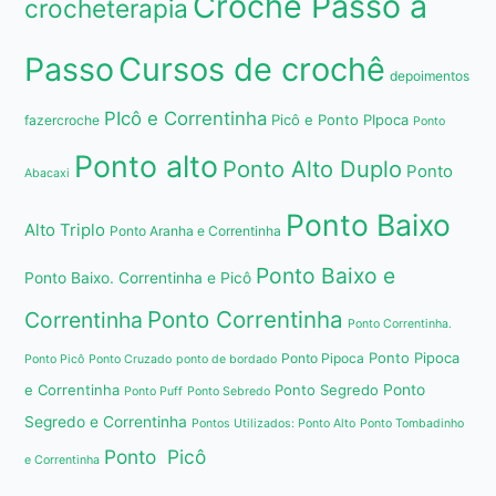
Crochê Passo a
crocheterapia
Passo
Cursos de crochê
depoimentos
PIcô e Correntinha
Picô e Ponto PIpoca
fazercroche
Ponto
Ponto alto
Ponto Alto Duplo
Ponto
Abacaxi
Ponto Baixo
Alto Triplo
Ponto Aranha e Correntinha
Ponto Baixo e
Ponto Baixo. Correntinha e Picô
Ponto Correntinha
Correntinha
Ponto Correntinha.
Ponto Pipoca
Ponto Pipoca
Ponto Picô
Ponto Cruzado
ponto de bordado
e Correntinha
Ponto Segredo
Ponto
Ponto Puff
Ponto Sebredo
Segredo e Correntinha
Pontos Utilizados: Ponto Alto
Ponto Tombadinho
Ponto Picô
e Correntinha