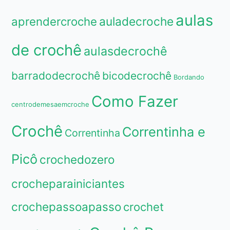
aulas
aprendercroche
auladecroche
de crochê
aulasdecrochê
barradodecrochê
bicodecrochê
Bordando
Como Fazer
centrodemesaemcroche
Crochê
Correntinha e
Correntinha
Picô
crochedozero
crocheparainiciantes
crochepassoapasso
crochet