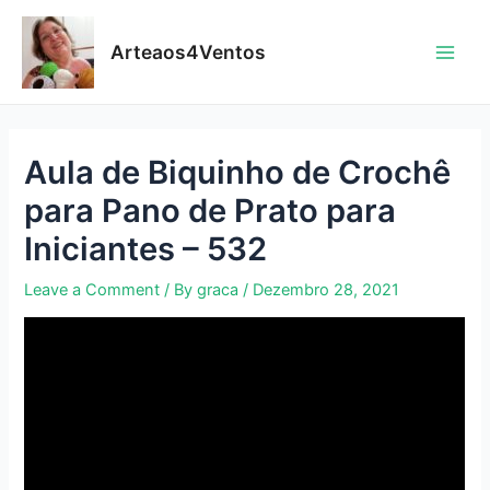
Skip
to
Arteaos4Ventos
content
Main
Men
Aula de Biquinho de Crochê
para Pano de Prato para
Iniciantes – 532
Leave a Comment
/ By
graca
/
Dezembro 28, 2021