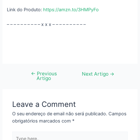
Link do Produto:
https://amzn.to/3HMPyFo
– – – – – – – – – – x x x – – – – – – – – – –
←
Previous
Navegação
Next Artigo
→
Artigo
de
artigos
Leave a Comment
O seu endereço de email não será publicado.
Campos
obrigatórios marcados com
*
Type