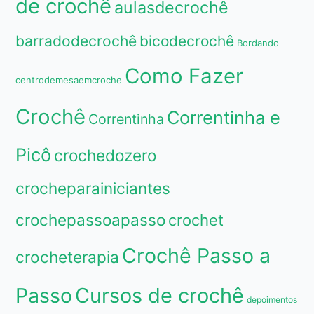
de crochê
aulasdecrochê
barradodecrochê
bicodecrochê
Bordando
Como Fazer
centrodemesaemcroche
Crochê
Correntinha e
Correntinha
Picô
crochedozero
crocheparainiciantes
crochepassoapasso
crochet
Crochê Passo a
crocheterapia
Passo
Cursos de crochê
depoimentos