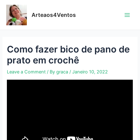
Skip
to
Arteaos4Ventos
content
Main
Men
Como fazer bico de pano de
prato em crochê
Leave a Comment
/ By
graca
/
Janeiro 10, 2022