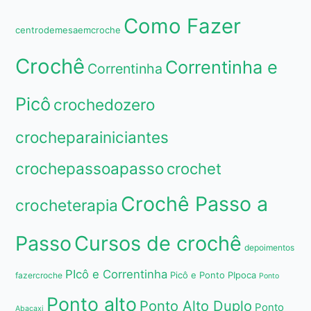
Como Fazer
centrodemesaemcroche
Crochê
Correntinha e
Correntinha
Picô
crochedozero
crocheparainiciantes
crochepassoapasso
crochet
Crochê Passo a
crocheterapia
Passo
Cursos de crochê
depoimentos
PIcô e Correntinha
Picô e Ponto PIpoca
fazercroche
Ponto
Ponto alto
Ponto Alto Duplo
Ponto
Abacaxi