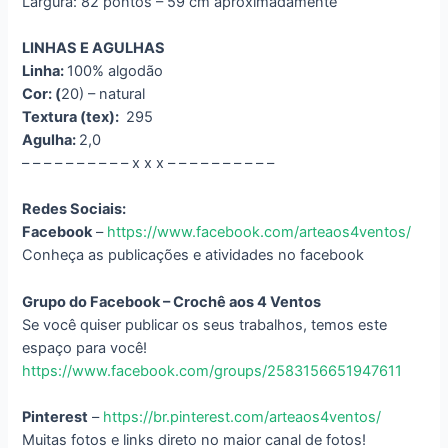
Largura: 82 pontos – 59 cm aproximadamente
LINHAS E AGULHAS
Linha:
100% algodão
Cor: (
20) – natural
Textura (tex):
295
Agulha:
2,0
– – – – – – – – – – x x x – – – – – – – – – –
Redes Sociais:
Facebook
–
https://www.facebook.com/arteaos4ventos/
Conheça as publicações e atividades no facebook
Grupo do Facebook – Crochê aos 4 Ventos
Se você quiser publicar os seus trabalhos, temos este
espaço para você!
https://www.facebook.com/groups/2583156651947611
Pinterest
–
https://br.pinterest.com/arteaos4ventos/
Muitas fotos e links direto no maior canal de fotos!