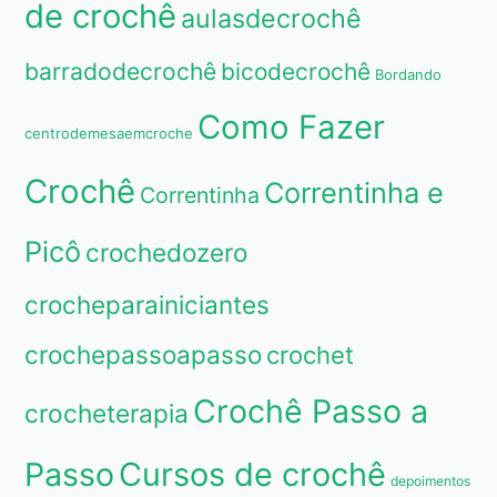
de crochê
aulasdecrochê
barradodecrochê
bicodecrochê
Bordando
Como Fazer
centrodemesaemcroche
Crochê
Correntinha e
Correntinha
Picô
crochedozero
crocheparainiciantes
crochepassoapasso
crochet
Crochê Passo a
crocheterapia
Passo
Cursos de crochê
depoimentos