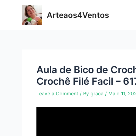
Skip
to
Arteaos4Ventos
content
Aula de Bico de Croc
Crochê Filé Facil – 61
Leave a Comment
/ By
graca
/
Maio 11, 20