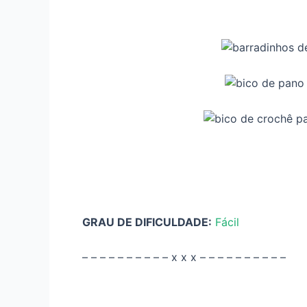
GRAU DE DIFICULDADE:
Fácil
– – – – – – – – – – x x x – – – – – – – – – –