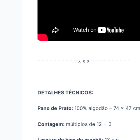
– – – – – – – – – – x x x – – – – – – – – – –
DETALHES TÉCNICOS:
Pano de Prato:
100% algodão – 74 x 47 cm 
Contagem:
múltiplos de 12 + 3
Largura do bico de crochê:
13 cm