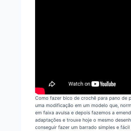
Como fazer
bico de crochê para pano de p
uma modificação em um modelo que, normalm
em faixa avulsa e depois fazemos a emenda
adaptações e trouxe hoje o mesmo desenho
conseguir fazer um barrado simples e fácil d