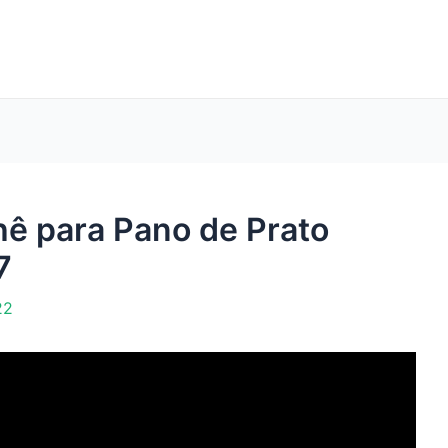
hê para Pano de Prato
7
22