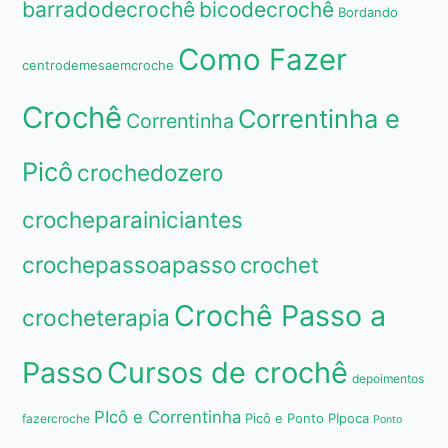
barradodecrochê
bicodecrochê
Bordando
Como Fazer
centrodemesaemcroche
Crochê
Correntinha e
Correntinha
Picô
crochedozero
crocheparainiciantes
crochepassoapasso
crochet
Crochê Passo a
crocheterapia
Passo
Cursos de crochê
depoimentos
PIcô e Correntinha
Picô e Ponto PIpoca
fazercroche
Ponto