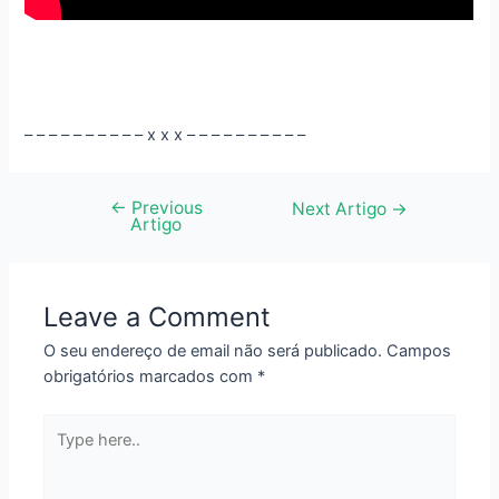
– – – – – – – – – – x x x – – – – – – – – – –
←
Previous
Navegação
Next Artigo
→
Artigo
de
artigos
Leave a Comment
O seu endereço de email não será publicado.
Campos
obrigatórios marcados com
*
Type
here..