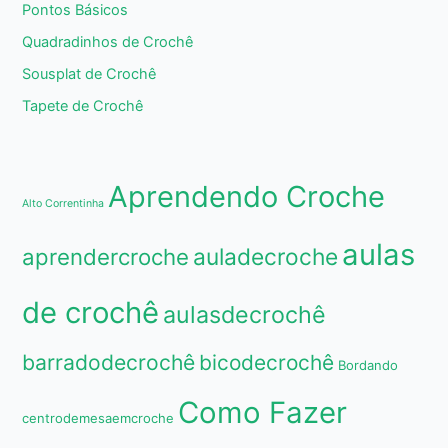
Pontos Básicos
Quadradinhos de Crochê
Sousplat de Crochê
Tapete de Crochê
Aprendendo Croche
Alto Correntinha
aulas
aprendercroche
auladecroche
de crochê
aulasdecrochê
barradodecrochê
bicodecrochê
Bordando
Como Fazer
centrodemesaemcroche