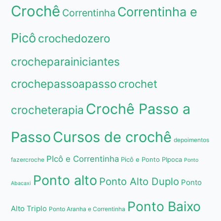
Crochê
Correntinha e
Correntinha
Picô
crochedozero
crocheparainiciantes
crochepassoapasso
crochet
Crochê Passo a
crocheterapia
Passo
Cursos de crochê
depoimentos
PIcô e Correntinha
Picô e Ponto PIpoca
fazercroche
Ponto
Ponto alto
Ponto Alto Duplo
Ponto
Abacaxi
Ponto Baixo
Alto Triplo
Ponto Aranha e Correntinha