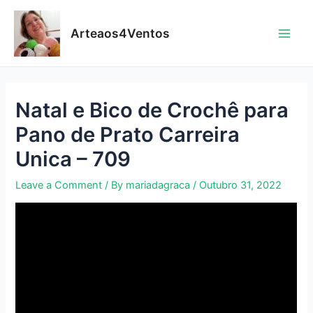
Skip
to
Arteaos4Ventos
content
Main
Men
Natal e Bico de Crochê para
Pano de Prato Carreira
Unica – 709
Leave a Comment
/ By
mariadagraca
/
Outubro 31, 2022