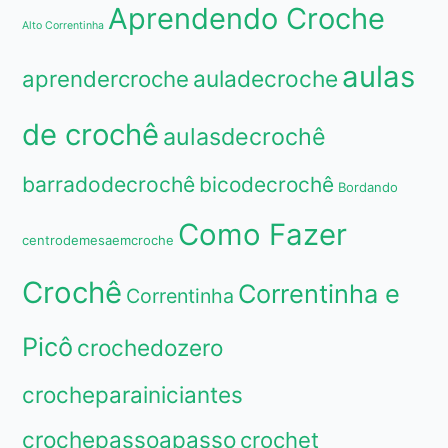
Aprendendo Croche
Alto Correntinha
aulas
aprendercroche
auladecroche
de crochê
aulasdecrochê
barradodecrochê
bicodecrochê
Bordando
Como Fazer
centrodemesaemcroche
Crochê
Correntinha e
Correntinha
Picô
crochedozero
crocheparainiciantes
crochepassoapasso
crochet