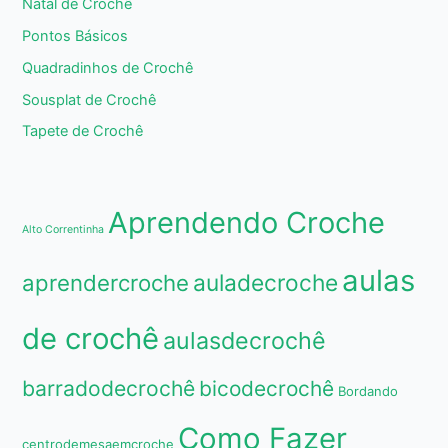
Natal de Crochê
Pontos Básicos
Quadradinhos de Crochê
Sousplat de Crochê
Tapete de Crochê
Aprendendo Croche
Alto Correntinha
aulas
aprendercroche
auladecroche
de crochê
aulasdecrochê
barradodecrochê
bicodecrochê
Bordando
Como Fazer
centrodemesaemcroche