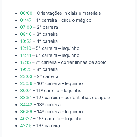
00:00
– Orientações Iniciais e materiais
01:47
– 1ª carreira – círculo mágico
07:00
– 2ª carreira
08:16
– 3ª carreira
10:53
– 4ª carreira
12:10
– 5ª carreira – lequinho
14:41
– 6ª carreira – lequinho
17:15
– 7ª carreira – correntinhas de apoio
19:25
– 8ª carreira
23:03
– 9ª carreira
25:56
– 10ª carreira – lequinho
30:01
– 11ª carreira – lequinho
33:51
– 12ª carreira – correntinhas de apoio
34:42
– 13ª carreira
36:59
– 14ª carreira – lequinho
40:27
– 15ª carreira – lequinho
42:15
– 16ª carreira