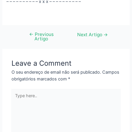
– – – – – – – – – – x x x – – – – – – – – – –
←
Previous
Navegação
Next Artigo
→
Artigo
de
artigos
Leave a Comment
O seu endereço de email não será publicado.
Campos
obrigatórios marcados com
*
Type
here..