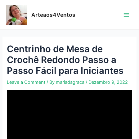
Skip
to
Arteaos4Ventos
content
Main
Men
Centrinho de Mesa de
Crochê Redondo Passo a
Passo Fácil para Iniciantes
Leave a Comment
/ By
mariadagraca
/
Dezembro 9, 2022