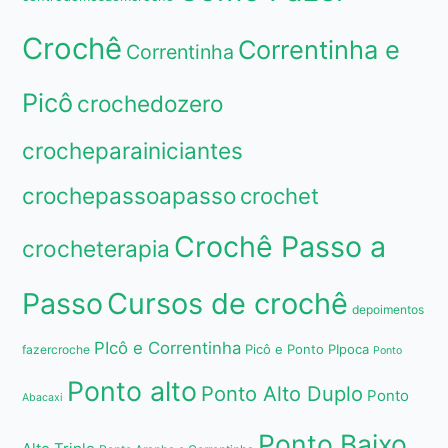
Crochê
Correntinha e
Correntinha
Picô
crochedozero
crocheparainiciantes
crochepassoapasso
crochet
Crochê Passo a
crocheterapia
Passo
Cursos de crochê
depoimentos
PIcô e Correntinha
Picô e Ponto PIpoca
fazercroche
Ponto
Ponto alto
Ponto Alto Duplo
Ponto
Abacaxi
Ponto Baixo